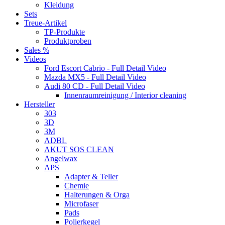
Kleidung
Sets
Treue-Artikel
TP-Produkte
Produktproben
Sales %
Videos
Ford Escort Cabrio - Full Detail Video
Mazda MX5 - Full Detail Video
Audi 80 CD - Full Detail Video
Innenraumreinigung / Interior cleaning
Hersteller
303
3D
3M
ADBL
AKUT SOS CLEAN
Angelwax
APS
Adapter & Teller
Chemie
Halterungen & Orga
Microfaser
Pads
Polierkegel