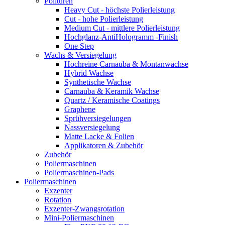
Polituren
Heavy Cut - höchste Polierleistung
Cut - hohe Polierleistung
Medium Cut - mittlere Polierleistung
Hochglanz-AntiHologramm -Finish
One Step
Wachs & Versiegelung
Hochreine Carnauba & Montanwachse
Hybrid Wachse
Synthetische Wachse
Carnauba & Keramik Wachse
Quartz / Keramische Coatings
Graphene
Sprühversiegelungen
Nassversiegelung
Matte Lacke & Folien
Applikatoren & Zubehör
Zubehör
Poliermaschinen
Poliermaschinen-Pads
Poliermaschinen
Exzenter
Rotation
Exzenter-Zwangsrotation
Mini-Poliermaschinen