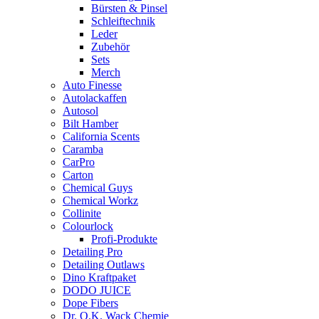
Bürsten & Pinsel
Schleiftechnik
Leder
Zubehör
Sets
Merch
Auto Finesse
Autolackaffen
Autosol
Bilt Hamber
California Scents
Caramba
CarPro
Carton
Chemical Guys
Chemical Workz
Collinite
Colourlock
Profi-Produkte
Detailing Pro
Detailing Outlaws
Dino Kraftpaket
DODO JUICE
Dope Fibers
Dr. O.K. Wack Chemie