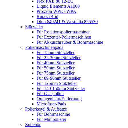
Flex PXE 80 12-EC
Liquid Elements A1000
Proxxon WPE / WPA
Rupes iBrid
Dino 640241 & Westfalia 855530
Stützteller
Für Rotationspoliermaschinen
Für Exzenter-Poliermaschinen
Für Akkuschrauber & Bohrmaschine
Poliermaschinenpads
Für 15mm Stützteller
Für 25-30mm Stützteller
Für 40mm Stützteller
Für 50mm Stützteller
Für 75mm Stützteller
Für 89-90mm Stützteller
Für 125mm Stützteller
Für 140-150mm Stützteller
Für Glaspolitur
Orangenhaut-Entfernung
Microfaser-Pads
Polierkegel & Aufsätze
Für Bohrmaschine
Für Minipolierer
Zubehör