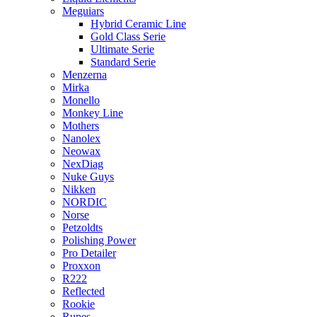
Meguiars
Hybrid Ceramic Line
Gold Class Serie
Ultimate Serie
Standard Serie
Menzerna
Mirka
Monello
Monkey Line
Mothers
Nanolex
Neowax
NexDiag
Nuke Guys
Nikken
NORDIC
Norse
Petzoldts
Polishing Power
Pro Detailer
Proxxon
R222
Reflected
Rookie
Rupes