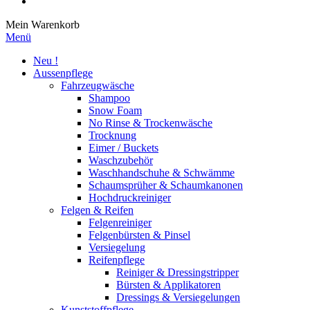
Mein Warenkorb
Menü
Neu !
Aussenpflege
Fahrzeugwäsche
Shampoo
Snow Foam
No Rinse & Trockenwäsche
Trocknung
Eimer / Buckets
Waschzubehör
Waschhandschuhe & Schwämme
Schaumsprüher & Schaumkanonen
Hochdruckreiniger
Felgen & Reifen
Felgenreiniger
Felgenbürsten & Pinsel
Versiegelung
Reifenpflege
Reiniger & Dressingstripper
Bürsten & Applikatoren
Dressings & Versiegelungen
Kunststoffpflege