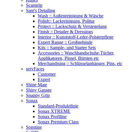
Scangrip
Sam's Detailing
Wash :: Außenreinigung & Wäsche
Polish:: Lackreinigung, Politur
Protect :: Lackschutz & Versiegelung
Finish :: Detailer & Dressings
Interior :: Kunststoff-Leder-Polsterpflege
Expert Range :: Großgebinde
Kits :: Sample- und Starter Sets
Accessories :: Waschhandschuhe,Tücher,
Applikatoren, Pinsel, Bürsten etc
Merchandising :: Schlüsselanhänger, Pins, etc
servFaces
Customer
Expert
Shine Mate
Shiny Garage
Snappy Grip
Sonax
Standard-Produktlinie
Sonax XTREME
Sonax Profiline
Sonax Premium Class
Sonstige