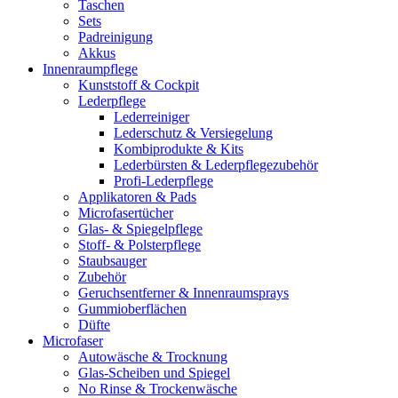
Taschen
Sets
Padreinigung
Akkus
Innenraumpflege
Kunststoff & Cockpit
Lederpflege
Lederreiniger
Lederschutz & Versiegelung
Kombiprodukte & Kits
Lederbürsten & Lederpflegezubehör
Profi-Lederpflege
Applikatoren & Pads
Microfasertücher
Glas- & Spiegelpflege
Stoff- & Polsterpflege
Staubsauger
Zubehör
Geruchsentferner & Innenraumsprays
Gummioberflächen
Düfte
Microfaser
Autowäsche & Trocknung
Glas-Scheiben und Spiegel
No Rinse & Trockenwäsche