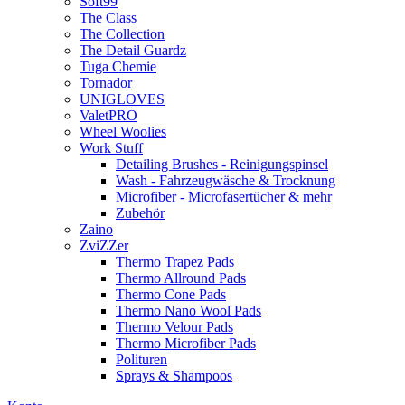
Soft99
The Class
The Collection
The Detail Guardz
Tuga Chemie
Tornador
UNIGLOVES
ValetPRO
Wheel Woolies
Work Stuff
Detailing Brushes - Reinigungspinsel
Wash - Fahrzeugwäsche & Trocknung
Microfiber - Microfasertücher & mehr
Zubehör
Zaino
ZviZZer
Thermo Trapez Pads
Thermo Allround Pads
Thermo Cone Pads
Thermo Nano Wool Pads
Thermo Velour Pads
Thermo Microfiber Pads
Polituren
Sprays & Shampoos