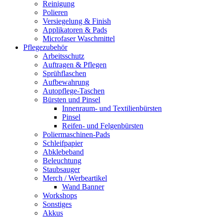
Reinigung
Polieren
Versiegelung & Finish
Applikatoren & Pads
Microfaser Waschmittel
Pflegezubehör
Arbeitsschutz
Auftragen & Pflegen
Sprühflaschen
Aufbewahrung
Autopflege-Taschen
Bürsten und Pinsel
Innenraum- und Textilienbürsten
Pinsel
Reifen- und Felgenbürsten
Poliermaschinen-Pads
Schleifpapier
Abklebeband
Beleuchtung
Staubsauger
Merch / Werbeartikel
Wand Banner
Workshops
Sonstiges
Akkus