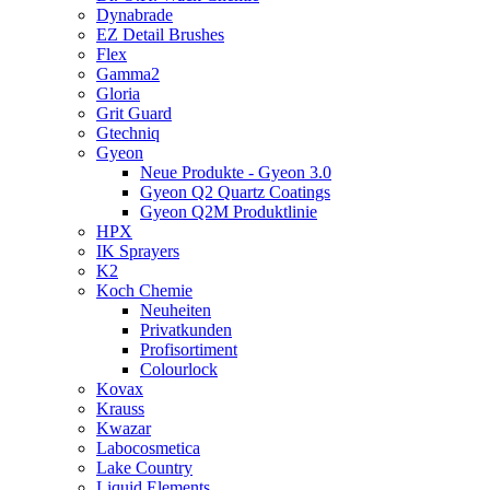
Dynabrade
EZ Detail Brushes
Flex
Gamma2
Gloria
Grit Guard
Gtechniq
Gyeon
Neue Produkte - Gyeon 3.0
Gyeon Q2 Quartz Coatings
Gyeon Q2M Produktlinie
HPX
IK Sprayers
K2
Koch Chemie
Neuheiten
Privatkunden
Profisortiment
Colourlock
Kovax
Krauss
Kwazar
Labocosmetica
Lake Country
Liquid Elements