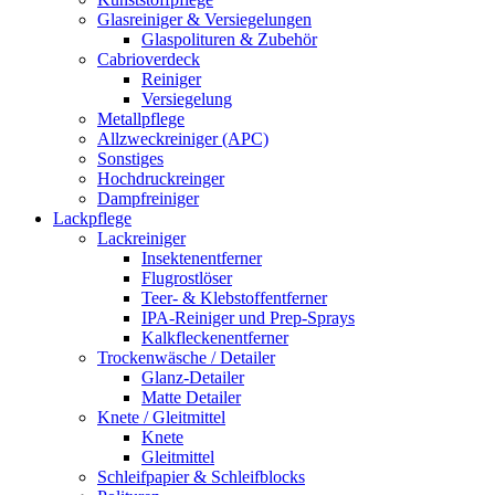
Glasreiniger & Versiegelungen
Glaspolituren & Zubehör
Cabrioverdeck
Reiniger
Versiegelung
Metallpflege
Allzweckreiniger (APC)
Sonstiges
Hochdruckreinger
Dampfreiniger
Lackpflege
Lackreiniger
Insektenentferner
Flugrostlöser
Teer- & Klebstoffentferner
IPA-Reiniger und Prep-Sprays
Kalkfleckenentferner
Trockenwäsche / Detailer
Glanz-Detailer
Matte Detailer
Knete / Gleitmittel
Knete
Gleitmittel
Schleifpapier & Schleifblocks