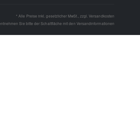
* Alle Preise inkl. gesetzlicher MwSt., zzgl.
Versandkosten
 entnehmen Sie bitte der Schaltfläche mit den
Versandinformationen