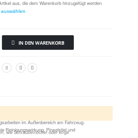
Artikel aus, die dem Warenkorb hinzugefügt werden
e auswählen
IN DEN WARENKORB
icher Stellen im Außenbereich / Felgenreinigung
gungsarbeiten im Außenbereich am Fahrzeug.
ie Reinigungswirkung. Pinselstiel und
en, wie Schraubenlöcher oder enge