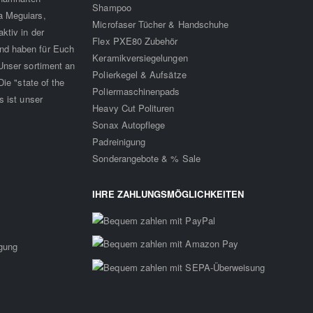
Shampoo
a Meguiars,
Microfaser Tücher & Handschuhe
ktiv in der
Flex PXE80 Zubehör
nd haben für Euch
Keramikversiegelungen
Unser sortiment an
Polierkegel & Aufsätze
ie "state of the
Poliermaschinenpads
s ist unser
Heavy Cut Polituren
Sonax Autopflege
Padreinigung
Sonderangebote & % Sale
IHRE ZAHLUNGSMÖGLICHKEITEN
rgung