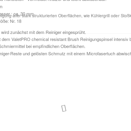
cm
sser : ca. 30 mm
nigung aller stark strukturierten Oberflächen, wie Kühlergrill oder S
öße: Nr. 18
e wird zunächst mit dem Reiniger eingesprüht.
 dem ValetPRO chemical resistant Brush Reinigungspinsel intensiv be
s Schmiermittel bei empfindlichen Oberflächen.
iniger-Reste und gelösten Schmutz mit einem Microfasertuch abwis