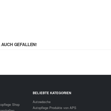
L AUCH GEFALLEN!
BELIEBTE KATEGORIEN
Autowäsche
utopflege Shop
Autopflege Produkte von APS
 namhaften