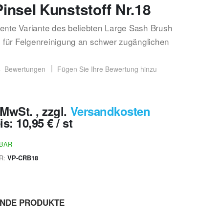
insel Kunststoff Nr.18
ente Variante des beliebten Large Sash Brush
al für Felgenreinigung an schwer zugänglichen
4
Bewertungen
Fügen Sie Ihre Bewertung hinzu
% MwSt.
,
zzgl.
Versandkosten
is:
10,95 €
/ st
RBAR
R
VP-CRB18
ENDE PRODUKTE