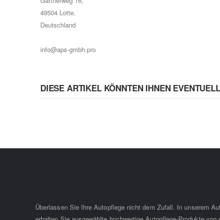
Gärtnerweg 16,
49504 Lotte,
Deutschland
info@aps-gmbh.pro
DIESE ARTIKEL KÖNNTEN IHNEN EVENTUEL
Überlassen Sie Ihre Autopflege nicht dem Zufall. In unserem A
erhalten Sie ausgewählte hochwertige Autopflege-Produkte von