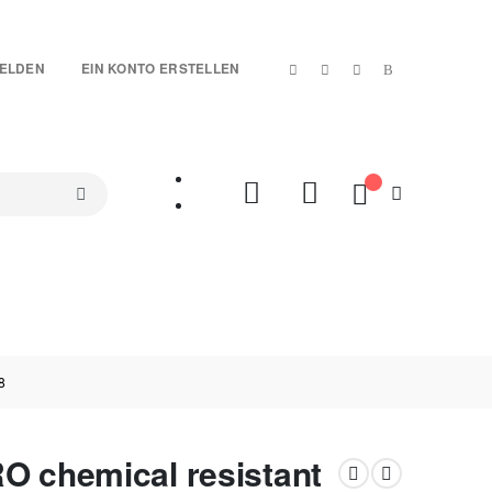
|
ELDEN
EIN KONTO ERSTELLEN
Mein Warenkorb
SETS
TREUE-ARTIKEL
SALES %
VIDEOS
8
O chemical resistant