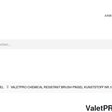
ANM
CHINEN
INNENRAUMPFLEGE
MICROFASER
PFLEGEZUBEHÖR
SEL
VALETPRO CHEMICAL RESISTANT BRUSH PINSEL KUNSTSTOFF NR.1
ValetPR