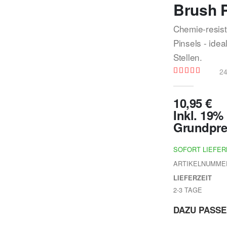
Brush P
Chemie-resist
Pinsels - ide
Stellen.
2
Bewertung:
90
100
% of
10,95 €
Inkl. 19
Grundpre
SOFORT LIEFE
ARTIKELNUMME
LIEFERZEIT
2-3 TAGE
DAZU PASS