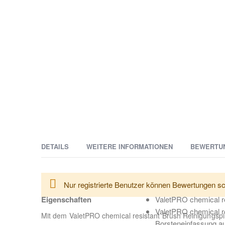
DETAILS
WEITERE INFORMATIONEN
BEWERTU
Weitere
ValetPRO ValetPRO chemical resistant Brush ist ein weic
Lieferzeit
2-3 Tage
Nur registrierte Benutzer können Bewertungen sc
Informationen
insbesondere mit Verbindung mit säurehaltigen Reinigern
Eigenschaften
ValetPRO chemical res
ValetPRO chemical re
Mit dem ValetPRO chemical resistant Brush Reinigungsp
Borsteneinfassung au