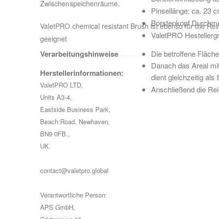
Zwischenspeichenräume.
Pinsellänge: ca. 23 
Borstenkopf Durchme
ValetPRO chemical resistant Brush ist ebenso für die Rei
ValetPRO Hestellergr
geeignet
Verarbeitungshinweise
Die betroffene Fläch
Danach das Areal mit
Herstellerinformationen:
dient gleichzeitig al
ValetPRO LTD,
Anschließend die Re
Units A3-4,
Eastside Business Park,
Beach Road, Newhaven,
BN9 0FB.,
UK.
contact@valetpro.global
Verantwortliche Person:
APS GmbH,