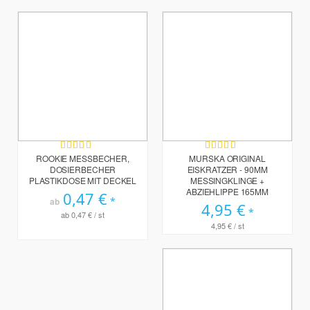
Bewertung:
Bewertung:
100%
100%
ROOKIE MESSBECHER,
MURSKA ORIGINAL
DOSIERBECHER
EISKRATZER - 90MM
PLASTIKDOSE MIT DECKEL
MESSINGKLINGE +
ABZIEHLIPPE 165MM
0,47 €
ab
4,95 €
ab
0,47 €
/ st
4,95 €
/ st