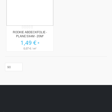
Rating:
0%
ROOKIE ABDECKFOLIE -
PLANE 5X4M - 20M²
1,49 €
0,07 €
/ m²