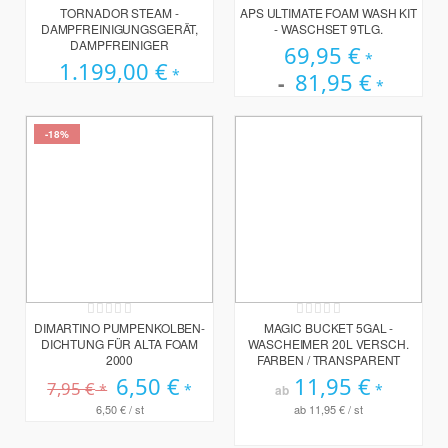
0%
100%
TORNADOR STEAM -
APS ULTIMATE FOAM WASH KIT
DAMPFREINIGUNGSGERÄT,
- WASCHSET 9TLG.
DAMPFREINIGER
69,95 €
1.199,00 €
81,95 €
-18%
Rating:
Rating:
0%
0%
DIMARTINO PUMPENKOLBEN-
MAGIC BUCKET 5GAL -
DICHTUNG FÜR ALTA FOAM
WASCHEIMER 20L VERSCH.
2000
FARBEN / TRANSPARENT
Sonderpreis
6,50 €
11,95 €
7,95 €
ab
6,50 €
/ st
ab
11,95 €
/ st