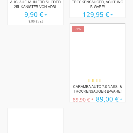
AUSLAUFHAHN FÜR 5L ODER
TROCKENSAUGER, ACHTUNG
25L-KANISTER VON ADBL
B-WARE!
9,90 €
129,95 €
9,90 €
/ st
-1%
Bewertung:
87%
CARAMBA AUTO 7.0 NASS- &
TROCKENSAUGER B-WARE!
Sonderpreis
89,00 €
89,90 €