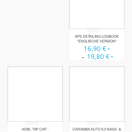
Rating:
0%
APS DETAILING LOGBOOK
*ENGLISCHE VERSION*
16,90 €
19,80 €
Rating:
Rating:
0%
0%
ADBL TAP CAP -
CARAMBA AUTO 9.0 NASS- &