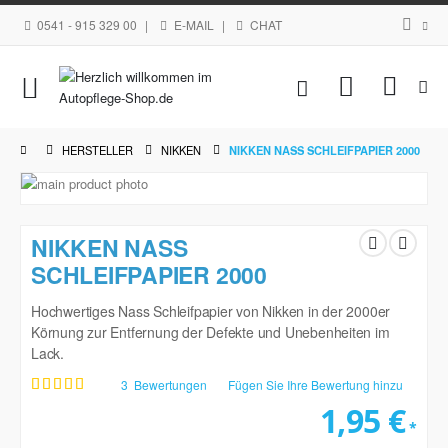
0541 - 915 329 00
|
E-MAIL
|
CHAT
Navigation
Mein Waren
umschalten
HERSTELLER
NIKKEN
NIKKEN NASS SCHLEIFPAPIER 2000
Zum
Ende
Zum
der
Anfang
NIKKEN NASS
Bildgalerie
der
springen
SCHLEIFPAPIER 2000
Bildgalerie
springen
Hochwertiges Nass Schleifpapier von Nikken in der 2000er
Körnung zur Entfernung der Defekte und Unebenheiten im
Lack.
3
Bewertungen
Fügen Sie Ihre Bewertung hinzu
Bewertung:
100
100
% of
1,95 €