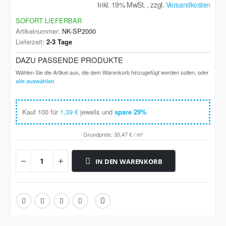
Inkl. 19% MwSt.
,
zzgl.
Versandkosten
SOFORT LIEFERBAR
Artikelnummer
NK-SP2000
Lieferzeit
2-3 Tage
DAZU PASSENDE PRODUKTE
Wählen Sie die Artikel aus, die dem Warenkorb hinzugefügt werden sollen, oder
alle auswählen
Kauf 100 für
1,39 €
jeweils und
spare
29
%
Grundpreis:
30,47 €
/ m²
IN DEN WARENKORB