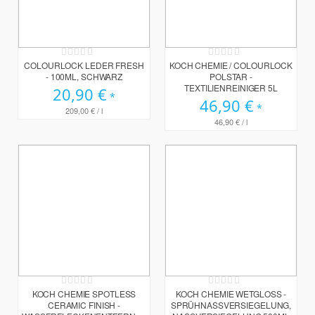
Rating:
Rating:
0%
0%
COLOURLOCK LEDER FRESH
KOCH CHEMIE / COLOURLOCK
- 100ML, SCHWARZ
POLSTAR -
TEXTILIENREINIGER 5L
20,90 €
46,90 €
209,00 €
/ l
46,90 €
/ l
Rating:
Rating:
0%
0%
KOCH CHEMIE SPOTLESS
KOCH CHEMIE WETGLOSS -
CERAMIC FINISH -
SPRÜHNASSVERSIEGELUNG,