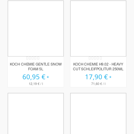
Rating:
Rating:
0%
0%
KOCH CHEMIE GENTLE SNOW
KOCH CHEMIE H9.02 - HEAVY
FOAM 5L
CUT SCHLEIFPOLITUR 250ML
60,95 €
17,90 €
12,19 €
/ l
71,60 €
/ l