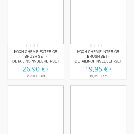
Rating:
Rating:
0%
0%
KOCH CHEMIE EXTERIOR
KOCH CHEMIE INTERIOR
BRUSH SET -
BRUSH SET -
DETAILINGPINSEL 4ER-SET
DETAILINGPINSEL 3ER-SET
26,90 €
19,95 €
26,90 €
/ set
19,95 €
/ set