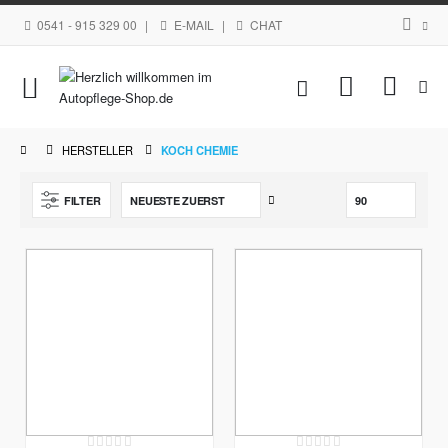
0541 - 915 329 00
|
E-MAIL
|
CHAT
Navigation
Mein Waren
umschalten
HERSTELLER
KOCH CHEMIE
Aufsteigend
FILTER
sortieren
Rating:
Rating: