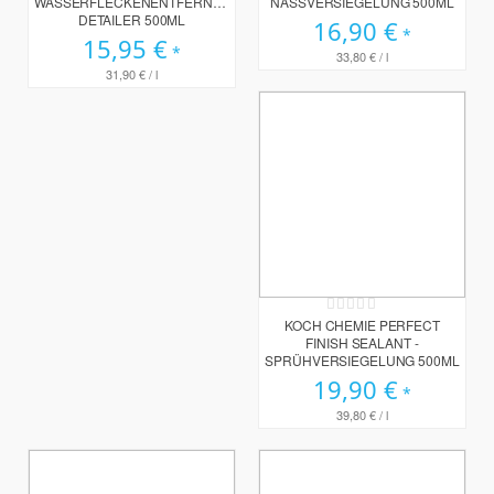
WASSERFLECKENENTFERNER
NASSVERSIEGELUNG 500ML
DETAILER 500ML
16,90 €
15,95 €
33,80 €
/ l
31,90 €
/ l
Rating:
0%
KOCH CHEMIE PERFECT
FINISH SEALANT -
SPRÜHVERSIEGELUNG 500ML
19,90 €
39,80 €
/ l