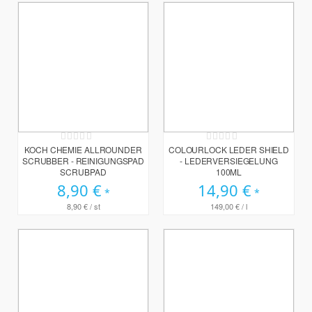
Rating:
Rating:
0%
0%
KOCH CHEMIE ALLROUNDER
COLOURLOCK LEDER SHIELD
SCRUBBER - REINIGUNGSPAD
- LEDERVERSIEGELUNG
SCRUBPAD
100ML
8,90 €
14,90 €
8,90 €
/ st
149,00 €
/ l