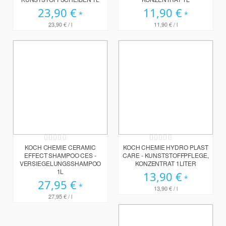
23,90 €
11,90 €
23,90 €
/ l
11,90 €
/ l
Rating:
Rating:
0%
0%
KOCH CHEMIE CERAMIC
KOCH CHEMIE HYDRO PLAST
EFFECT SHAMPOO CES -
CARE - KUNSTSTOFFPFLEGE,
VERSIEGELUNGSSHAMPOO
KONZENTRAT 1LITER
1L
13,90 €
27,95 €
13,90 €
/ l
27,95 €
/ l