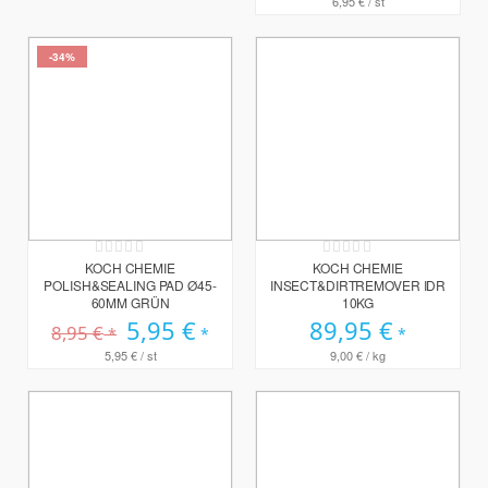
6,95 €
/ st
-34%
Rating:
Rating:
0%
0%
KOCH CHEMIE
KOCH CHEMIE
POLISH&SEALING PAD Ø45-
INSECT&DIRTREMOVER IDR
60MM GRÜN
10KG
Sonderpreis
5,95 €
89,95 €
8,95 €
5,95 €
/ st
9,00 €
/ kg