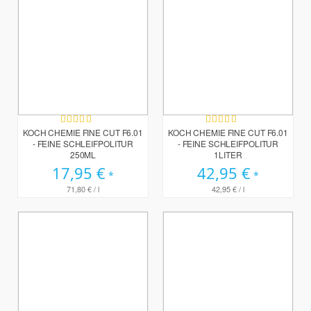
Bewertung:
Bewertung:
100%
100%
KOCH CHEMIE FINE CUT F6.01
KOCH CHEMIE FINE CUT F6.01
- FEINE SCHLEIFPOLITUR
- FEINE SCHLEIFPOLITUR
250ML
1LITER
17,95 €
42,95 €
71,80 €
/ l
42,95 €
/ l