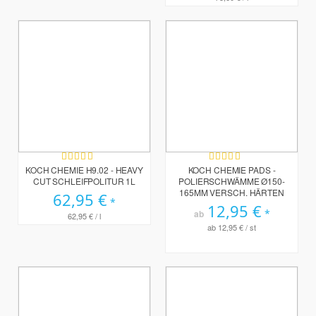
Bewertung:
Bewertung:
100%
100%
KOCH CHEMIE H9.02 - HEAVY
KOCH CHEMIE PADS -
CUT SCHLEIFPOLITUR 1L
POLIERSCHWÄMME Ø150-
165MM VERSCH. HÄRTEN
62,95 €
12,95 €
ab
62,95 €
/ l
ab
12,95 €
/ st