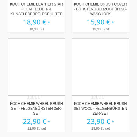
0%
0%
KOCH CHEMIE LEATHER STAR
KOCH CHEMIE BRUSH COVER
- GLATTLEDER- &
- BÜRSTENÜBERZUG FÜR SB-
KUNSTLEDERPFLEGE 1LITER
WASCHBOX
18,90 €
15,90 €
18,90 €
/ l
15,90 €
/ st
Rating:
Rating:
0%
0%
KOCH CHEMIE WHEEL BRUSH
KOCH CHEMIE WHEEL BRUSH
SET - FELGENBÜRSTEN 2ER-
SET WOOL - FELGENBÜRSTEN
SET
2ER-SET
22,90 €
23,90 €
22,90 €
/ set
23,90 €
/ set