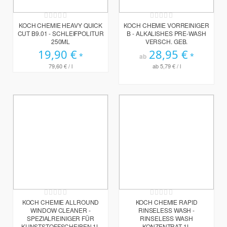
Rating:
Rating:
0%
0%
KOCH CHEMIE HEAVY QUICK
KOCH CHEMIE VORREINIGER
CUT B9.01 - SCHLEIFPOLITUR
B - ALKALISHES PRE-WASH
250ML
VERSCH. GEB.
19,90 €
28,95 €
ab
79,60 €
/ l
ab
5,79 €
/ l
Rating:
Rating:
0%
0%
KOCH CHEMIE ALLROUND
KOCH CHEMIE RAPID
WINDOW CLEANER -
RINSELESS WASH -
SPEZIALREINIGER FÜR
RINSELESS WASH
KUNSTSTOFFSCHEIBEN 1L
KONZENTRAT 1L