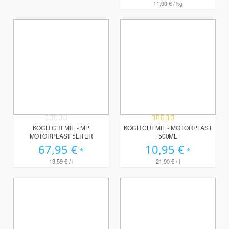
11,00 €
/ kg
Rating:
Bewertung:
0%
96%
KOCH CHEMIE - MP
KOCH CHEMIE - MOTORPLAST
MOTORPLAST 5LITER
500ML
67,95 €
10,95 €
13,59 €
/ l
21,90 €
/ l