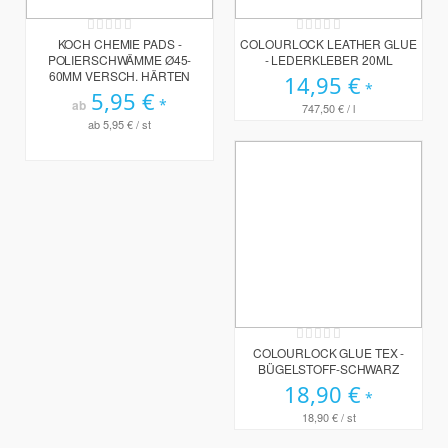
Rating:
Rating:
0%
0%
KOCH CHEMIE PADS -
COLOURLOCK LEATHER GLUE
POLIERSCHWÄMME Ø45-
- LEDERKLEBER 20ML
60MM VERSCH. HÄRTEN
14,95 €
5,95 €
ab
747,50 €
/ l
ab
5,95 €
/ st
Rating:
0%
COLOURLOCK GLUE TEX -
BÜGELSTOFF-SCHWARZ
18,90 €
18,90 €
/ st