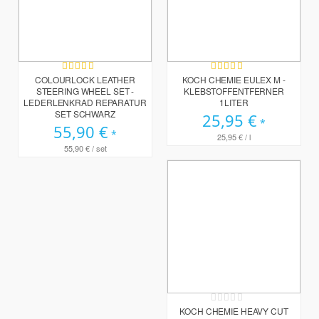
Bewertung:
Bewertung:
100%
100%
COLOURLOCK LEATHER
KOCH CHEMIE EULEX M -
STEERING WHEEL SET -
KLEBSTOFFENTFERNER
LEDERLENKRAD REPARATUR
1LITER
SET SCHWARZ
25,95 €
55,90 €
25,95 €
/ l
55,90 €
/ set
Rating:
0%
KOCH CHEMIE HEAVY CUT