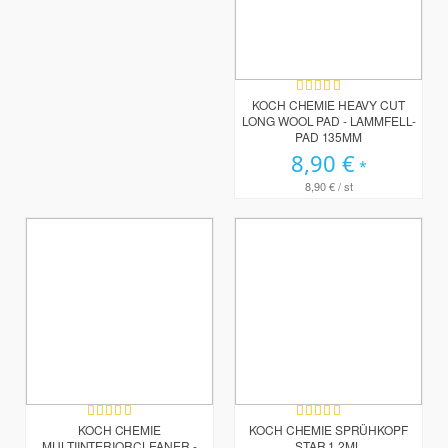
Bewertung:
100%
KOCH CHEMIE HEAVY CUT
LONG WOOL PAD - LAMMFELL-
PAD 135MM
8,90 €
8,90 €
/ st
Bewertung:
Bewertung:
98%
91%
KOCH CHEMIE
KOCH CHEMIE SPRÜHKOPF
MULTIINTERIORCLEANER -
STAR 1.2ML