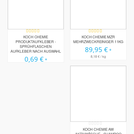
Bewertung:
Bewertung:
93%
100%
KOCH CHEMIE
KOCH CHEMIE MZR
PRODUKTAUFKLEBER -
MEHRZWECKREINIGER 11KG
SPRÜHFLASCHEN
89,95 €
AUFKLEBER NACH AUSWAHL
8,18 €
/ kg
0,69 €
Rating:
0%
KOCH CHEMIE AW
AKTIVWÄSCHE - SHAMPOO