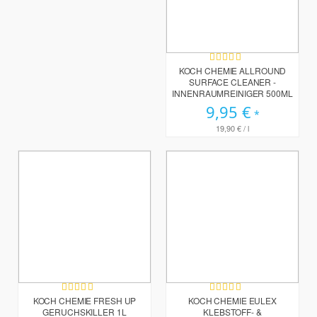
Bewertung:
99%
KOCH CHEMIE ALLROUND
SURFACE CLEANER -
INNENRAUMREINIGER 500ML
9,95 €
19,90 €
/ l
Bewertung:
Bewertung:
96%
99%
KOCH CHEMIE FRESH UP
KOCH CHEMIE EULEX
GERUCHSKILLER 1L
KLEBSTOFF- &