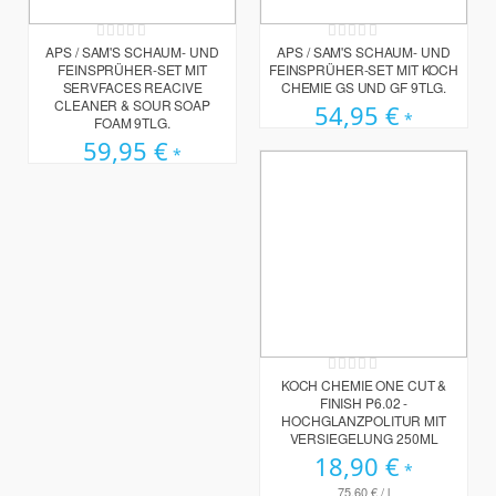
Rating:
Rating:
0%
0%
APS / SAM'S SCHAUM- UND
APS / SAM'S SCHAUM- UND
FEINSPRÜHER-SET MIT
FEINSPRÜHER-SET MIT KOCH
SERVFACES REACIVE
CHEMIE GS UND GF 9TLG.
CLEANER & SOUR SOAP
54,95 €
FOAM 9TLG.
59,95 €
Rating:
0%
KOCH CHEMIE ONE CUT &
FINISH P6.02 -
HOCHGLANZPOLITUR MIT
VERSIEGELUNG 250ML
18,90 €
75,60 €
/ l