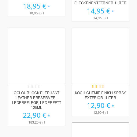
FLECKENENTFERNER 1LITER
18,95 €
14,95 €
18,95 €
/ l
14,95 €
/ l
Rating:
Bewertung:
0%
95%
COLOURLOCK ELEPHANT
KOCH CHEMIE FINISH SPRAY
LEATHER PRESERVER -
EXTERIOR 1LITER
LEDERPFLEGE, LEDERFETT
12,90 €
125ML
12,90 €
/ l
22,90 €
183,20 €
/ l