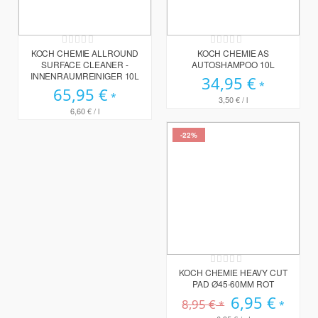
Rating:
Rating:
0%
0%
KOCH CHEMIE ALLROUND
KOCH CHEMIE AS
SURFACE CLEANER -
AUTOSHAMPOO 10L
INNENRAUMREINIGER 10L
34,95 €
65,95 €
3,50 €
/ l
6,60 €
/ l
-22%
Rating:
0%
KOCH CHEMIE HEAVY CUT
PAD Ø45-60MM ROT
Sonderpreis
6,95 €
8,95 €