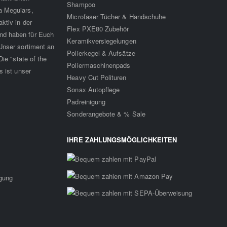
Shampoo
a Meguiars,
Microfaser Tücher & Handschuhe
ktiv in der
Flex PXE80 Zubehör
nd haben für Euch
Keramikversiegelungen
Unser sortiment an
Polierkegel & Aufsätze
ie "state of the
Poliermaschinenpads
s ist unser
Heavy Cut Polituren
Sonax Autopflege
Padreinigung
Sonderangebote & % Sale
IHRE ZAHLUNGSMÖGLICHKEITEN
rgung