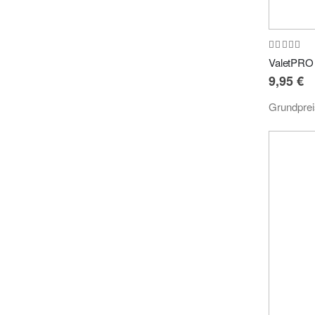
Bewertung
97%
ValetPRO 
9,95 €
Grundpre