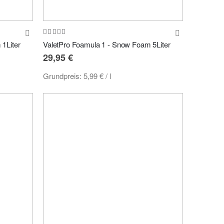
Bewertung:
100%
1Liter
ValetPro Foamula 1 - Snow Foam 5Liter
29,95 €
Grundpreis:
5,99 €
/ l