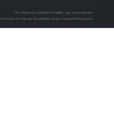
* Alle Preise inkl. gesetzlicher MwSt., zzgl.
Versandkosten
 entnehmen Sie bitte der Schaltfläche mit den
Versandinformationen