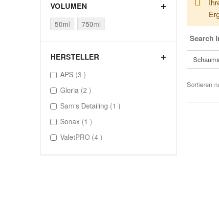
Ihr
VOLUMEN
Erg
50ml
750ml
Search I
HERSTELLER
Schaums
items
APS
3
Sortieren n
items
Gloria
2
item
Sam's Detailing
1
item
Sonax
1
items
ValetPRO
4