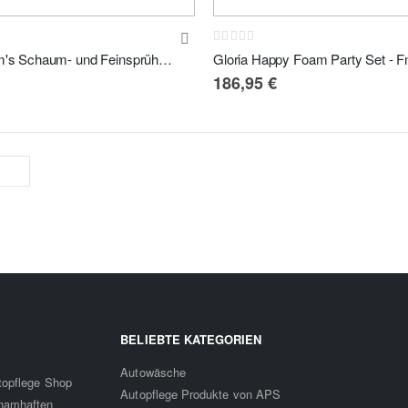
Rating:
0%
APS / Sam's Schaum- und Feinsprüher-Set mit ValetPRO APC, Snow Foam 9tlg.
186,95 €
BELIEBTE KATEGORIEN
Autowäsche
utopflege Shop
Autopflege Produkte von APS
 namhaften