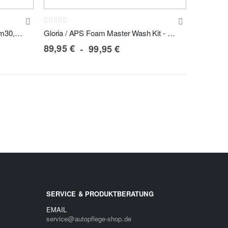
Rating:
0%
Gloria Happy Foam Party Set - Fm30, Akku-Kompressor+Akku+Snow Foam 6tlg.
Gloria / APS Foam Master Wash Kit - Ceramic Storm+Snow Foam 6tlg.
89,95 €
99,95 €
SERVICE & PRODUKTBERATUNG
EMAIL
service@autopflege-shop.de