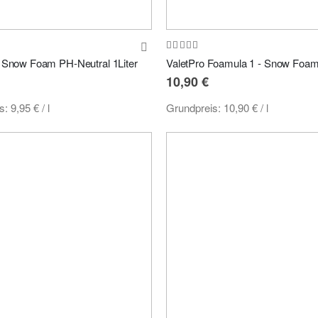
:
Bewertung:
100%
Snow Foam PH-Neutral 1Liter
ValetPro Foamula 1 - Snow Foam 
10,90 €
is:
9,95 €
/ l
Grundpreis:
10,90 €
/ l