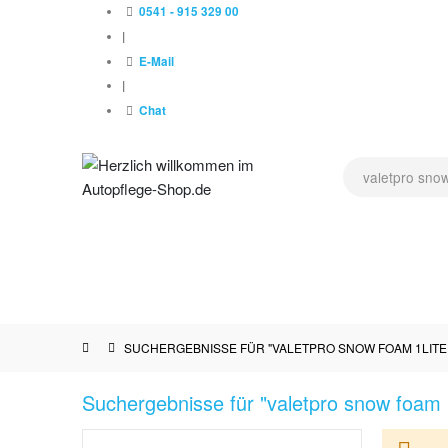
0541 - 915 329 00
|
E-Mail
|
Chat
NEU !
AUSSENPFLEGE
LACKPFLEGE
POLIERMAS
HERSTELLER
SUCHERGEBNISSE FÜR "VALETPRO SNOW FOAM 1LITE
Suchergebnisse für "valetpro snow foam 1