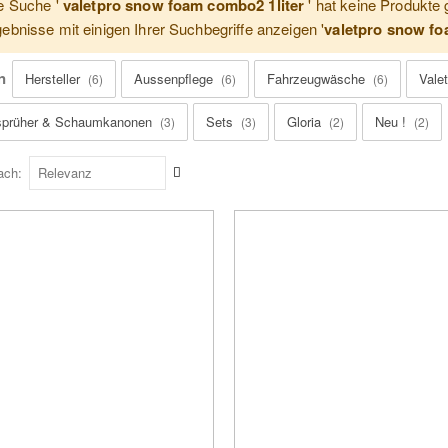
e Suche '
valetpro snow foam combo2 1liter
' hat keine Produkte
ebnisse mit einigen Ihrer Suchbegriffe anzeigen '
valetpro snow f
n
Hersteller
Aussenpflege
Fahrzeugwäsche
Vale
6
6
6
prüher & Schaumkanonen
Sets
Gloria
Neu !
3
3
2
2
Aufsteigend
ach
sortieren