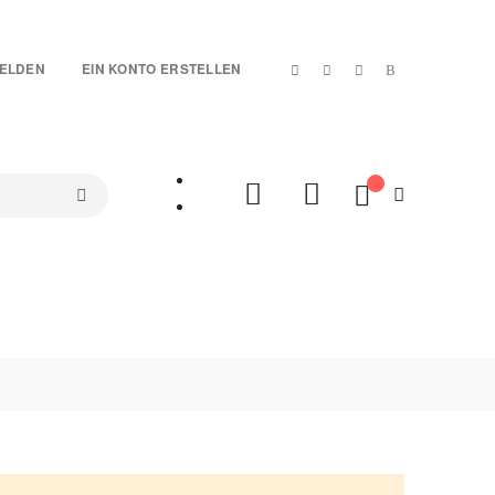
|
ELDEN
EIN KONTO ERSTELLEN
Mein Warenkorb
SETS
TREUE-ARTIKEL
SALES %
VIDEOS