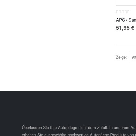
Rating:
0%
51,95 €
Zeige
Überlassen Sie Ihre Autopflege nicht dem Zufall. In unserem A
erhalten Sie ausgewählte hochwertige Autopflege-Produkte von