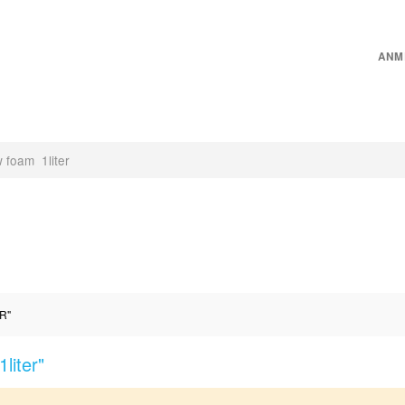
ANM
CHINEN
INNENRAUMPFLEGE
MICROFASER
PFLEGEZUBEHÖR
R"
liter"