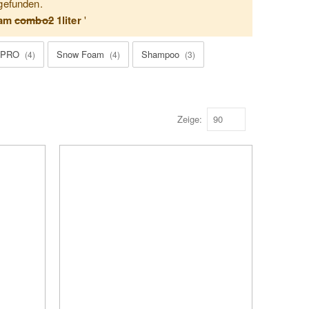
 gefunden.
oam
combo2
1liter
'
tPRO
Snow Foam
Shampoo
4
4
3
Zeige