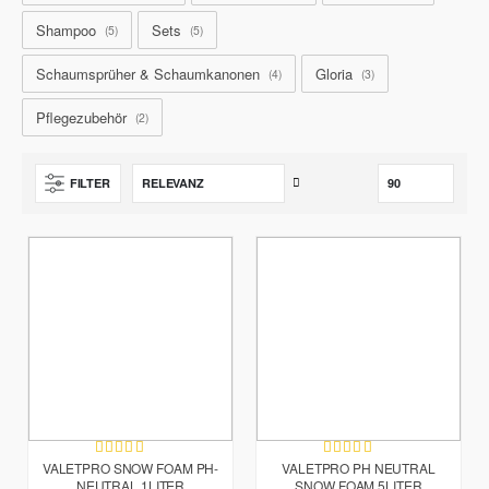
Shampoo
Sets
5
5
Schaumsprüher & Schaumkanonen
Gloria
4
3
Pflegezubehör
2
Aufsteigend
FILTER
sortieren
Bewertung:
Bewertung:
97%
99%
VALETPRO SNOW FOAM PH-
VALETPRO PH NEUTRAL
NEUTRAL 1LITER
SNOW FOAM 5LITER