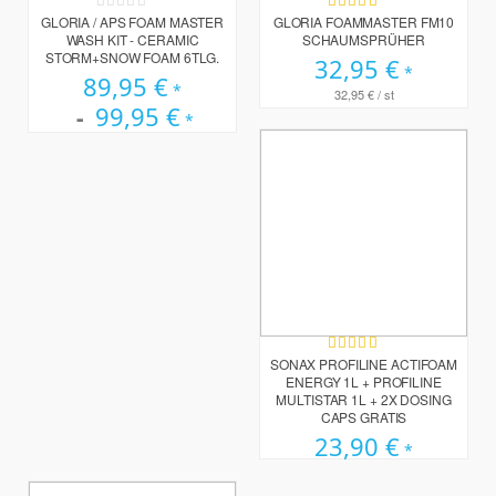
Rating:
Bewertung:
0%
94%
GLORIA / APS FOAM MASTER
GLORIA FOAMMASTER FM10
WASH KIT - CERAMIC
SCHAUMSPRÜHER
STORM+SNOW FOAM 6TLG.
32,95 €
89,95 €
32,95 €
/ st
99,95 €
Bewertung:
97%
SONAX PROFILINE ACTIFOAM
ENERGY 1L + PROFILINE
MULTISTAR 1L + 2X DOSING
CAPS GRATIS
23,90 €