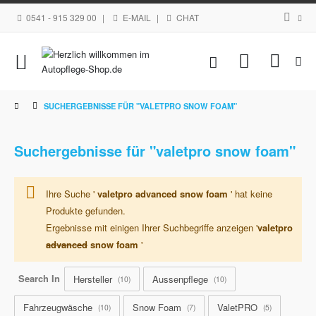
0541 - 915 329 00
|
E-MAIL
|
CHAT
Navigation
Mein Waren
umschalten
SUCHERGEBNISSE FÜR "VALETPRO SNOW FOAM"
Suchergebnisse für "valetpro snow foam"
Ihre Suche '
valetpro advanced snow foam
' hat keine
Produkte gefunden.
Ergebnisse mit einigen Ihrer Suchbegriffe anzeigen '
valetpro
advanced
snow foam
'
Search In
Hersteller
Aussenpflege
10
10
Fahrzeugwäsche
Snow Foam
ValetPRO
10
7
5