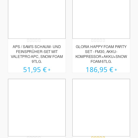
Rating:
Rating:
0%
0%
APS / SAM'S SCHAUM- UND
GLORIA HAPPY FOAM PARTY
FEINSPRÜHER-SET MIT
SET - FM30, AKKU-
VALETPRO APC, SNOW FOAM
KOMPRESSOR+AKKU+SNOW
9TLG.
FOAM 6TLG.
51,95 €
186,95 €