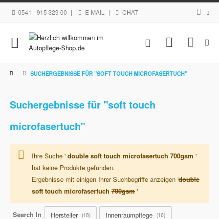
0541 - 915 329 00
|
E-MAIL
|
CHAT
Navigation
Mein Waren
umschalten
SUCHERGEBNISSE FÜR "SOFT TOUCH MICROFASERTUCH"
Suchergebnisse für "soft touch
microfasertuch"
Ihre Suche '
double soft touch microfasertuch 700gsm
'
hat keine Produkte gefunden.
Ergebnisse mit einigen Ihrer Suchbegriffe anzeigen '
double
soft touch microfasertuch
700gsm
'
Search In
Hersteller
Innenraumpflege
18
16