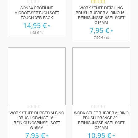
Rating:
Bewertung:
0%
100%
SONAX PROFILINE
WORK STUFF DETAILING
MICROFASERTUCH SOFT
BRUSH RUBBER ALBINO 16 -
TOUCH 3ER-PACK
REINIGUNGSPINSEL SOFT
Ø16MM
14,95 €
7,95 €
4,98 €
/ st
7,95 €
/ st
Rating:
Rating:
0%
0%
WORK STUFF RUBBER ALBINO
WORK STUFF RUBBER ALBINO
BRUSH ORANGE 16 -
BRUSH ORANGE 30 -
REINIGUNGSPINSEL SOFT
REINIGUNGSPINSEL SOFT
Ø16MM
Ø30MM
7,95 €
10,95 €