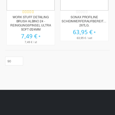
Bewertung:
Rating:
100%
0%
WORK STUFF DETAILING
SONAX PROFILINE
BRUSH ALBINO 24 -
SCHEINWERFERAUFBEREITUNGSS
REINIGUNGSPINSEL ULTRA
26TLG.
SOFT Ø24MM
63,95 €
7,49 €
63,95 €
/ set
7,49 €
/ st