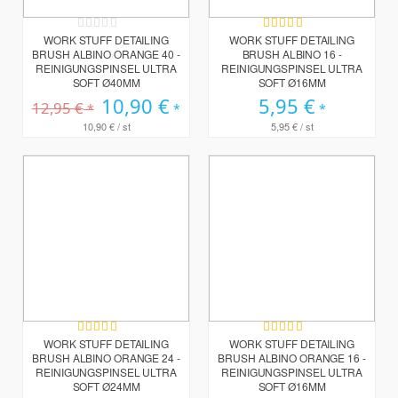
Rating:
Bewertung:
0%
100%
WORK STUFF DETAILING
WORK STUFF DETAILING
BRUSH ALBINO ORANGE 40 -
BRUSH ALBINO 16 -
REINIGUNGSPINSEL ULTRA
REINIGUNGSPINSEL ULTRA
SOFT Ø40MM
SOFT Ø16MM
Sonderpreis
10,90 €
5,95 €
12,95 €
10,90 €
/ st
5,95 €
/ st
Bewertung:
Bewertung:
100%
100%
WORK STUFF DETAILING
WORK STUFF DETAILING
BRUSH ALBINO ORANGE 24 -
BRUSH ALBINO ORANGE 16 -
REINIGUNGSPINSEL ULTRA
REINIGUNGSPINSEL ULTRA
SOFT Ø24MM
SOFT Ø16MM