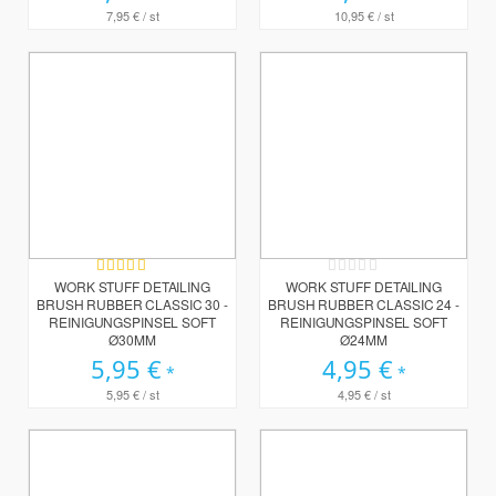
7,95 €
/ st
10,95 €
/ st
Bewertung:
Rating:
100%
0%
WORK STUFF DETAILING
WORK STUFF DETAILING
BRUSH RUBBER CLASSIC 30 -
BRUSH RUBBER CLASSIC 24 -
REINIGUNGSPINSEL SOFT
REINIGUNGSPINSEL SOFT
Ø30MM
Ø24MM
5,95 €
4,95 €
5,95 €
/ st
4,95 €
/ st