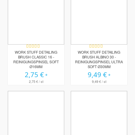
Bewertung:
Bewertung:
100%
100%
WORK STUFF DETAILING
WORK STUFF DETAILING
BRUSH CLASSIC 16 -
BRUSH ALBINO 30 -
REINIGUNGSPINSEL SOFT
REINIGUNGSPINSEL ULTRA
Ø16MM
SOFT Ø30MM
2,75 €
9,49 €
2,75 €
/ st
9,49 €
/ st