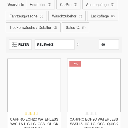
Search In
Hersteller
CarPro
Aussenpflege
2
2
2
Fahrzeugwäsche
Waschzubehör
Lackpflege
2
2
2
Trockenwäsche / Detailer
Sales %
2
1
Aufsteigend
FILTER
sortieren
-7%
Bewertung:
Rating:
90%
0%
CARPRO ECH2O WATERLESS
CARPRO ECH2O WATERLESS
WASH & HIGH GLOSS - QUICK
WASH & HIGH GLOSS - QUICK