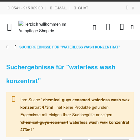
0541 - 915 329 00
|
E-MAIL
|
CHAT
Navigation
Mein Waren
umschalten
SUCHERGEBNISSE FÜR "WATERLESS WASH KONZENTRAT"
Suchergebnisse für "waterless wash
konzentrat"
Ihre Suche '
chemical guys ecosmart waterless wash wax
konzentrat 473ml
' hat keine Produkte gefunden.
Ergebnisse mit einigen Ihrer Suchbegriffe anzeigen
'
chemical guys ecosmart
waterless wash
wax
konzentrat
473ml
'