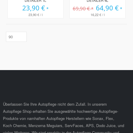
DETAILER 1L
DETAILER 4L
23,90 €
Sonderpreis
64,90 €
69,90 €
23,90 €
/ l
16,22 €
/ l
Überlassen Sie Ihre Autopflege nicht dem Zufall. In unserem
Autopflege Shop erhalten Sie ausgewählte hochwertige Autopflege-
Produkte von namhaften Autopflege Herstellern wie Sonax, Flex,
Koch Chemie, Menzerna Meguiars, ServFaces, APS, Dodo Juice, und
vielen Weiteren. Wir sind proaktiv in der Autopflege Community und