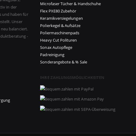
Microfaser Tücher & Handschuhe
tiv in der
Flex PXE80 Zubehör
s und haben für
Keramikversiegelungen
tellt. Unser
Polierkegel & Aufsätze
neu balanciert.
Poliermaschinenpads
roduktberatung -
Heavy Cut Polituren
Sonax Autopflege
Padreinigung
Sonderangebote & % Sale
IHRE ZAHLUNGSMÖGLICHKEITEN
orgung