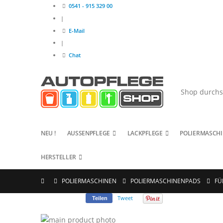
0541 - 915 329 00
|
E-Mail
|
Chat
NEU !
AUSSENPFLEGE
LACKPFLEGE
POLIERMASCH
HERSTELLER
POLIERMASCHINEN
POLIERMASCHINENPADS
FÜ
Tweet
Teilen
Zum