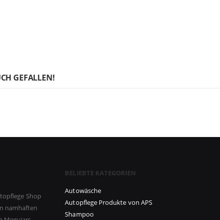
UCH GEFALLEN!
BELIEBTE KATEGORIEN
Autowäsche
utopflege Shop
Autopflege Produkte von APS
on namhaften
Shampoo
a Meguiars,