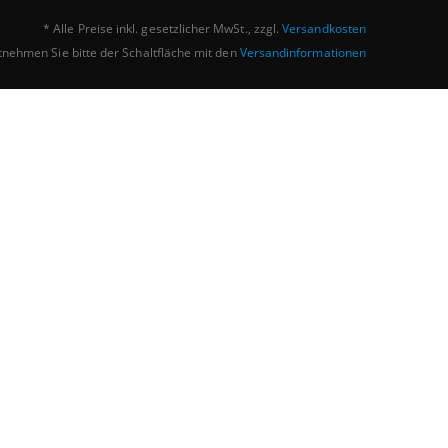
* Alle Preise inkl. gesetzlicher MwSt., zzgl.
Versandkosten
ntnehmen Sie bitte der Schaltfläche mit den
Versandinformationen