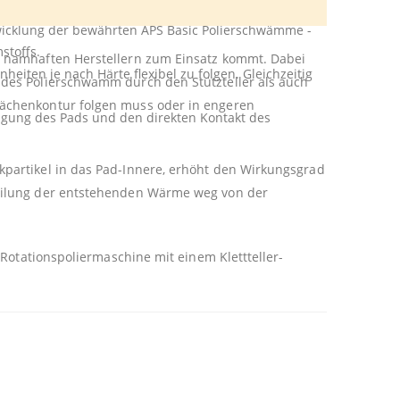
wicklung der bewährten APS Basic Polierschwämme -
stoffs.
i namhaften Herstellern zum Einsatz kommt. Dabei
eiten je nach Härte flexibel zu folgen. Gleichzeitig
 des Polierschwamm durch den Stützteller als auch
lächenkontur folgen muss oder in engeren
gung des Pads und den direkten Kontakt des
kpartikel in das Pad-Innere, erhöht den Wirkungsgrad
teilung der entstehenden Wärme weg von der
 Rotationspoliermaschine mit einem Klettteller-