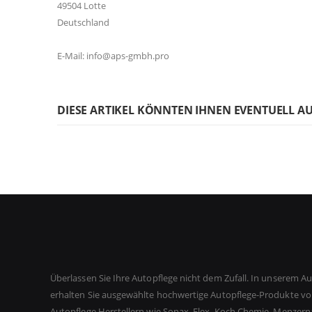
49504 Lotte
Deutschland
E-Mail: info@aps-gmbh.pro
DIESE ARTIKEL KÖNNTEN IHNEN EVENTUELL A
Überlassen Sie Ihre Autopflege nicht dem Zufall. In unserem A
erhalten Sie ausgewählte hochwertige Autopflege-Produkte v
Autopflege Herstellern wie Sonax, Flex, Koch Chemie, Menzern