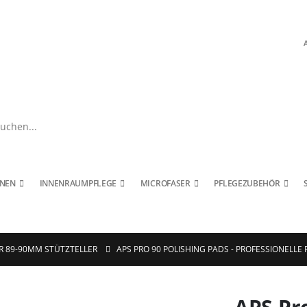
INEN
INNENRAUMPFLEGE
MICROFASER
PFLEGEZUBEHÖR
R 89-90MM STÜTZTELLER
APS PRO 90 POLISHING PADS - PROFESSIONEL
APS Pro