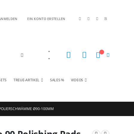
|
ANMELDEN
EIN KONTO ERSTELLEN
Mein Warenkorb
SETS
TREUE-ARTIKEL
SALES %
VIDEOS
LE POLIERSCHWÄMME Ø90-100MM
 90 Polishing Pads -