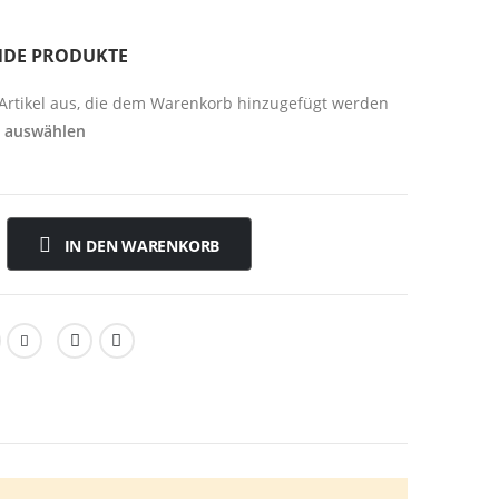
NDE PRODUKTE
 Artikel aus, die dem Warenkorb hinzugefügt werden
e auswählen
IN DEN WARENKORB
 eignen sich somit bedenkenlos für den