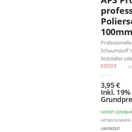
profess
Polier
100m
Professionell
Schaumstoff "
Stützteller o
13
Bewertung:
100
100
% of
3,95 €
Inkl. 19
Grundpre
SOFORT LIEFERBA
ARTIKELNUMMER
LIEFERZEIT