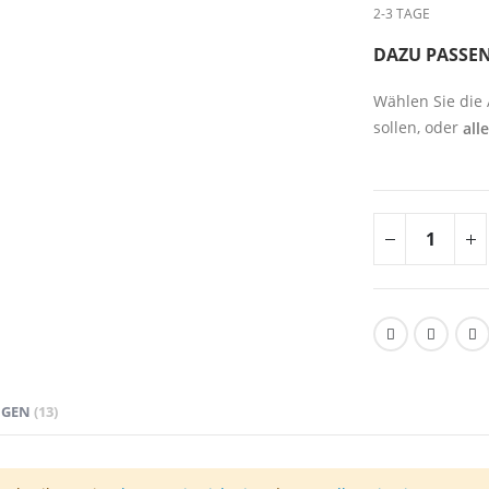
2-3 TAGE
DAZU PASSE
Wählen Sie die
sollen, oder
all
NGEN
13
sehr hochwertigem "Made in Germany"-Schaumstoff gefertigt und