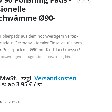
ionelle
schwämme Ø90-
m
e Polierpads aus dem hochwertigem Vertex-
made in Germany" - idealer Einsatz auf einem
der Polierpuck mit Ø90mm-Klettdurchmesser!
Bewertungen
Fügen Sie Ihre Bewertung hinzu
% MwSt.
,
zzgl.
Versandkosten
is:
ab
3,95 €
/ st
R
APS-PRO90-XC