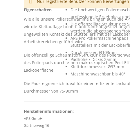
Nur registrierte Benutzer können Bewertungen 
Informationen
professionellen Einsatz in der maschinellen Lackpfleg
Eigenschaften
Die hochwertigen Poliermasch
professionelle Ergebnisse un
Wie alle unsere Polierschwämme bringen auch die APS
Die offenzellige Struktur des 
wir die Klettauflage höhen- und rand-abgesetzt ange
werden die abgetragenen "toten
ungewollten Kontakt des Stütztellers mit der Lacko
APS Pro Poliermaschinenpads 
Arbeitsbereichen geführt wird.
Stütztellers mit der Lackoberf
Durchmesser: Ø103mm
Die offenzellige Schaumstoff-Struktur des Poliersch
Padhöhe / Dicke: 25mm
des Polierpads durch einen makroskopischen Peel-Ef
Klettdurchmesser: Ø93 mm
Lackoberfläche.
Maschinenwaschbar bis 40°
Die Pads eignen sich ideal für einen effiziente Lacka
Durchmesser von 75-90mm
Herstellerinformationen:
APS GmbH
Gärtnerweg 16