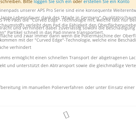
schreiben. Bitte
loggen Sie sich ein
oder
erstellen Sie ein Konto
e.
inenpads unserer APS Pro Serie sind eine konsequente Weiterent
d lange Lebensdauer dank des "Made in Germany"-Qualitätsschaum
 Pro Pads die "Curved Edge"-Technologie mit, welche fast nur be
Schaumstoffs verleiht dem Pad die Fähigkeit den Oberflächenunebenh
bracht und verhindert dabei zuverlässig sowohl die Beschädigung
" Partikel schnell in das Pad-Innere transportiert.
berfläche und zwar immer dann wenn die Poliermaschine der Oberf
kommen mit der "Curved Edge"-Technologie, welche eine Beschädi
läche verhindert
wamms ermöglicht einen schnellen Transport der abgetragenen Lac
fekt und unterstützt den Abtransport sowie die gleichmäßige Ver
ufbereitung im manuellen Polierverfahren oder unter Einsatz einer