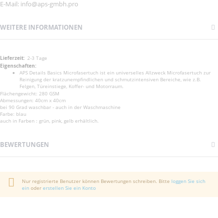
E-Mail: info@aps-gmbh.pro
WEITERE INFORMATIONEN
Weitere
2-3 Tage
Informationen
APS Details Basics Microfasertuch ist ein universelles Allzweck Microfasertuch zur
Reinigung der kratzunempfindlichen und schmutzintensiven Bereiche, wie z.B.
Felgen, Türeinstiege, Koffer- und Motorraum.
Flächengewicht: 280 GSM
Abmessungen: 40cm x 40cm
bei 90 Grad waschbar - auch in der Waschmaschine
Farbe: blau
auch in Farben : grün, pink, gelb erhältlich.
BEWERTUNGEN
Nur registrierte Benutzer können Bewertungen schreiben. Bitte
loggen Sie sich
ein
oder
erstellen Sie ein Konto