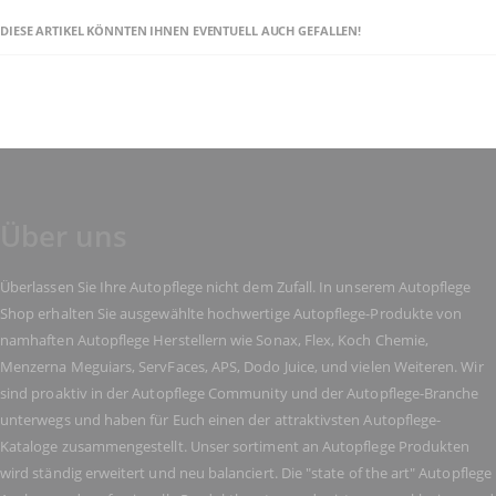
DIESE ARTIKEL KÖNNTEN IHNEN EVENTUELL AUCH GEFALLEN!
Über uns
Überlassen Sie Ihre Autopflege nicht dem Zufall. In unserem Autopflege
Shop erhalten Sie ausgewählte hochwertige Autopflege-Produkte von
namhaften Autopflege Herstellern wie Sonax, Flex, Koch Chemie,
Menzerna Meguiars, ServFaces, APS, Dodo Juice, und vielen Weiteren. Wir
sind proaktiv in der Autopflege Community und der Autopflege-Branche
unterwegs und haben für Euch einen der attraktivsten Autopflege-
Kataloge zusammengestellt. Unser sortiment an Autopflege Produkten
wird ständig erweitert und neu balanciert. Die "state of the art" Autopflege