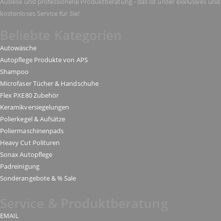
Auslese und professionelle Produktberatung - das ist unser exklusives und
kostenloses Service für Sie!
Beliebte Kategorien
Autowäsche
Autopflege Produkte von APS
Shampoo
Microfaser Tücher & Handschuhe
Flex PXE80 Zubehör
Keramikversiegelungen
Polierkegel & Aufsätze
Poliermaschinenpads
Heavy Cut Polituren
Sonax Autopflege
Padreinigung
Sonderangebote & % Sale
Service & Produktberatung
EMAIL